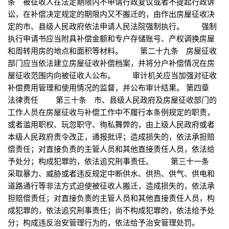
条 被征收人在法定期限内不申请行政复议或者不提起行政诉
讼，在补偿决定规定的期限内又不搬迁的，由作出房屋征收决
定的市、县级人民政府依法申请人民法院强制执行。 强制
执行申请书应当附具补偿金额和专户存储账号、产权调换房屋
和周转用房的地点和面积等材料。 第二十九条 房屋征收
部门应当依法建立房屋征收补偿档案，并将分户补偿情况在房
屋征收范围内向被征收人公布。 审计机关应当加强对征收
补偿费用管理和使用情况的监督，并公布审计结果。 第四章
法律责任 第三十条 市、县级人民政府及房屋征收部门的
工作人员在房屋征收与补偿工作中不履行本条例规定的职责，
或者滥用职权、玩忽职守、徇私舞弊的，由上级人民政府或者
本级人民政府责令改正，通报批评；造成损失的，依法承担赔
偿责任；对直接负责的主管人员和其他直接责任人员，依法给
予处分；构成犯罪的，依法追究刑事责任。 第三十一条
采取暴力、威胁或者违反规定中断供水、供热、供气、供电和
道路通行等非法方式迫使被征收人搬迁，造成损失的，依法承
担赔偿责任；对直接负责的主管人员和其他直接责任人员，构
成犯罪的，依法追究刑事责任；尚不构成犯罪的，依法给予处
分；构成违反治安管理行为的，依法给予治安管理处罚。