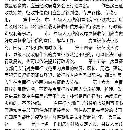
数量较多的，应当经政府常务会议讨论决定。 作出房屋征
收决定前，征收补偿费用应当足额到位、专户存储、专款专
用。 第十三条 市、县级人民政府作出房屋征收决定后应
当及时公告。公告应当载明征收补偿方案和行政复议、行政诉
讼权利等事项。 市、县级人民政府及房屋征收部门应当做
好房屋征收与补偿的宣传、解释工作。 房屋被依法征收
的，国有土地使用权同时收回。 第十四条 被征收人对
市、县级人民政府作出的房屋征收决定不服的，可以依法申请
行政复议，也可以依法提起行政诉讼。 第十五条 房屋征
收部门应当对房屋征收范围内房屋的权属、区位、用途、建筑
面积等情况组织调查登记，被征收人应当予以配合。调查结果
应当在房屋征收范围内向被征收人公布。 第十六条 房屋
征收范围确定后，不得在房屋征收范围内实施新建、扩建、改
建房屋和改变房屋用途等不当增加补偿费用的行为；违反规定
实施的，不予补偿。 房屋征收部门应当将前款所列事项书
面通知有关部门暂停办理相关手续。暂停办理相关手续的书面
通知应当载明暂停期限。暂停期限最长不得超过1年。 第三章
补 偿 第十七条 作出房屋征收决定的市、县级人民政