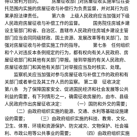
得以营利为目的。 房屋征收部门对房屋征收实施单位在委
托范围内实施的房屋征收与补偿行为负责监督，并对其行为后
果承担法律责任。 第六条 上级人民政府应当加强对下级
人民政府房屋征收与补偿工作的监督。 国务院住房城乡建
设主管部门和省、自治区、直辖市人民政府住房城乡建设主管
部门应当会同同级财政、国土资源、发展改革等有关部门，加
强对房屋征收与补偿实施工作的指导。 第七条 任何组织
和个人对违反本条例规定的行为，都有权向有关人民政府、房
屋征收部门和其他有关部门举报。接到举报的有关人民政府、
房屋征收部门和其他有关部门对举报应当及时核实、处理。
监察机关应当加强对参与房屋征收与补偿工作的政府和有
关部门或者单位及其工作人员的监察。 第二章 征收决定
第八条 为了保障国家安全、促进国民经济和社会发展等公共
利益的需要，有下列情形之一，确需征收房屋的，由市、县级
人民政府作出房屋征收决定： （一）国防和外交的需要；
（二）由政府组织实施的能源、交通、水利等基础设施建
设的需要； （三）由政府组织实施的科技、教育、文化、
卫生、体育、环境和资源保护、防灾减灾、文物保护、社会福
利、市政公用等公共事业的需要； （四）由政府组织实施