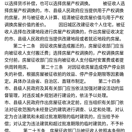
以选择货币补偿，也可以选择房屋产权调换。 被征收人选
择房屋产权调换的，市、县级人民政府应当提供用于产权调换
的房屋，并与被征收人计算、结清被征收房屋价值与用于产权
调换房屋价值的差价。 因旧城区改建征收个人住宅，被征
收人选择在改建地段进行房屋产权调换的，作出房屋征收决定
的市、县级人民政府应当提供改建地段或者就近地段的房屋。
第二十二条 因征收房屋造成搬迁的，房屋征收部门应当
向被征收人支付搬迁费；选择房屋产权调换的，产权调换房屋
交付前，房屋征收部门应当向被征收人支付临时安置费或者提
供周转用房。 第二十三条 对因征收房屋造成停产停业损
失的补偿，根据房屋被征收前的效益、停产停业期限等因素确
定。具体办法由省、自治区、直辖市制定。 第二十四条
市、县级人民政府及其有关部门应当依法加强对建设活动的监
督管理，对违反城乡规划进行建设的，依法予以处理。
市、县级人民政府作出房屋征收决定前，应当组织有关部门依
法对征收范围内未经登记的建筑进行调查、认定和处理。对认
定为合法建筑和未超过批准期限的临时建筑的，应当给予补
偿；对认定为违法建筑和超过批准期限的临时建筑的，不予补
偿。 第二十五条 房屋征收部门与被征收人依照本条例的