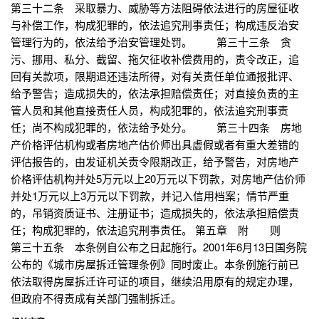
第三十二条 采取暴力、威胁等方法阻碍依法进行的房屋征收
与补偿工作，构成犯罪的，依法追究刑事责任；构成违反治安
管理行为的，依法给予治安管理处罚。 第三十三条 贪
污、挪用、私分、截留、拖欠征收补偿费用的，责令改正，追
回有关款项，限期退还违法所得，对有关责任单位通报批评、
给予警告；造成损失的，依法承担赔偿责任；对直接负责的主
管人员和其他直接责任人员，构成犯罪的，依法追究刑事责
任；尚不构成犯罪的，依法给予处分。 第三十四条 房地
产价格评估机构或者房地产估价师出具虚假或者有重大差错的
评估报告的，由发证机关责令限期改正，给予警告，对房地产
价格评估机构并处5万元以上20万元以下罚款，对房地产估价师
并处1万元以上3万元以下罚款，并记入信用档案；情节严重
的，吊销资质证书、注册证书；造成损失的，依法承担赔偿责
任；构成犯罪的，依法追究刑事责任。 第五章 附 则
第三十五条 本条例自公布之日起施行。2001年6月13日国务院
公布的《城市房屋拆迁管理条例》同时废止。本条例施行前已
依法取得房屋拆迁许可证的项目，继续沿用原有的规定办理，
但政府不得责成有关部门强制拆迁。