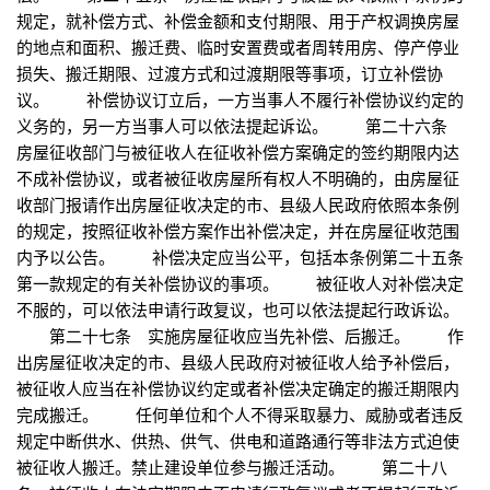
规定，就补偿方式、补偿金额和支付期限、用于产权调换房屋
的地点和面积、搬迁费、临时安置费或者周转用房、停产停业
损失、搬迁期限、过渡方式和过渡期限等事项，订立补偿协
议。 补偿协议订立后，一方当事人不履行补偿协议约定的
义务的，另一方当事人可以依法提起诉讼。 第二十六条
房屋征收部门与被征收人在征收补偿方案确定的签约期限内达
不成补偿协议，或者被征收房屋所有权人不明确的，由房屋征
收部门报请作出房屋征收决定的市、县级人民政府依照本条例
的规定，按照征收补偿方案作出补偿决定，并在房屋征收范围
内予以公告。 补偿决定应当公平，包括本条例第二十五条
第一款规定的有关补偿协议的事项。 被征收人对补偿决定
不服的，可以依法申请行政复议，也可以依法提起行政诉讼。
第二十七条 实施房屋征收应当先补偿、后搬迁。 作
出房屋征收决定的市、县级人民政府对被征收人给予补偿后，
被征收人应当在补偿协议约定或者补偿决定确定的搬迁期限内
完成搬迁。 任何单位和个人不得采取暴力、威胁或者违反
规定中断供水、供热、供气、供电和道路通行等非法方式迫使
被征收人搬迁。禁止建设单位参与搬迁活动。 第二十八