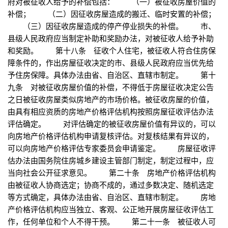
府对被征收人给予的补偿包括： （一）被征收房屋价值的
补偿； （二）因征收房屋造成的搬迁、临时安置的补偿；
（三）因征收房屋造成的停产停业损失的补偿。 市、
县级人民政府应当制定补助和奖励办法，对被征收人给予补助
和奖励。 第十八条 征收个人住宅，被征收人符合住房保
障条件的，作出房屋征收决定的市、县级人民政府应当优先给
予住房保障。具体办法由省、自治区、直辖市制定。 第十
九条 对被征收房屋价值的补偿，不得低于房屋征收决定公告
之日被征收房屋类似房地产的市场价格。被征收房屋的价值，
由具有相应资质的房地产价格评估机构按照房屋征收评估办法
评估确定。 对评估确定的被征收房屋价值有异议的，可以
向房地产价格评估机构申请复核评估。对复核结果有异议的，
可以向房地产价格评估专家委员会申请鉴定。 房屋征收评
估办法由国务院住房城乡建设主管部门制定，制定过程中，应
当向社会公开征求意见。 第二十条 房地产价格评估机构
由被征收人协商选定；协商不成的，通过多数决定、随机选定
等方式确定，具体办法由省、自治区、直辖市制定。 房地
产价格评估机构应当独立、客观、公正地开展房屋征收评估工
作，任何单位和个人不得干预。 第二十一条 被征收人可