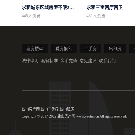
求租城东区域房型不限2室2卫装修不限2...
求租三室两厅两卫
445
人浏览
431
人浏览
新房楼盘
看房报名
二手房
出租房
法律申明
套餐标准
金币充值
意见建议
联系我们
盐山房产网,盐山二手房,盐山租房
Copyright © 2017-2022 盐山房产网 www.yaotun.cn All rights reserved.